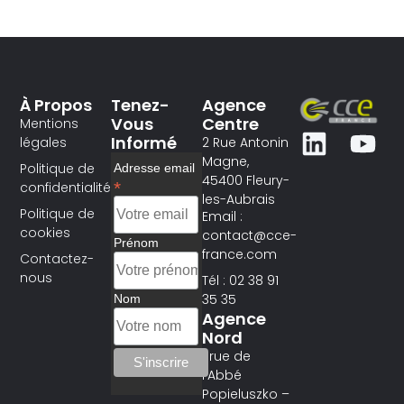
À Propos
Tenez-
Agence
Vous
Centre
Mentions
Informé
légales
2 Rue Antonin
Magne,
Politique de
Adresse email
45400 Fleury-
*
confidentialité
les-Aubrais
Politique de
Email :
cookies
contact@cce-
Prénom
france.com
Contactez-
nous
Tél : 02 38 91
35 35
Nom
Agence
Nord
1 rue de
l’Abbé
Popieluszko –