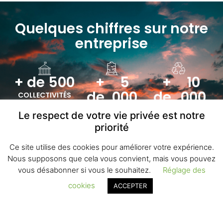
Quelques chiffres sur notre
entreprise
+ de 
500
+ 
5
+ 
10
de 
000
de 
000
COLLECTIVITÉS
ACCOMPAGNÉES
CONCESSIONS
TONNES DE
Le respect de votre vie privée est notre
REPRISES PAR AN
GRAVATS
priorité
TRAITÉES (PAR AN)
Ce site utilise des cookies pour améliorer votre expérience.
Nous supposons que cela vous convient, mais vous pouvez
vous désabonner si vous le souhaitez.
Réglage des
cookies
ACCEPTER
Découvrez notre travail en
vidéo