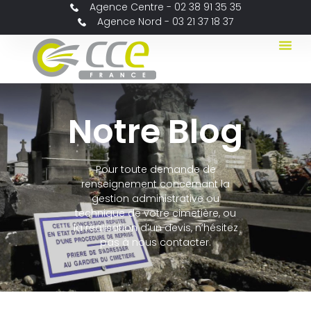
Agence Centre - 02 38 91 35 35
Agence Nord - 03 21 37 18 37
Notre Blog
Pour toute demande de
renseignement concernant la
gestion administrative ou
technique de votre cimetière, ou
la réalisation d’un devis, n’hésitez
pas à nous contacter.