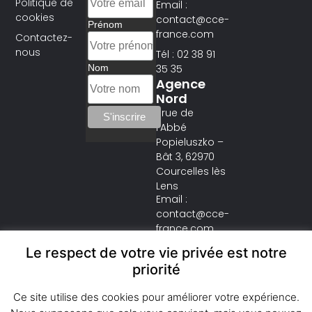
Politique de
Email :
cookies
contact@cce-
Prénom
france.com
Contactez-
nous
Tél : 02 38 91
35 35
Nom
Agence
Nord
1 rue de
l’Abbé
Popieluszko –
Bât 3, 62970
Courcelles lès
Lens
Email :
contact@cce-
france.com
Tél : 03 21 37 18
Le respect de votre vie privée est notre
37
priorité
Ce site utilise des cookies pour améliorer votre expérience.