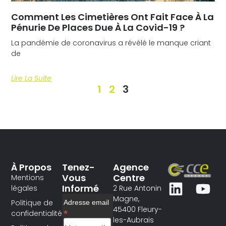
Comment Les Cimetières Ont Fait Face À La
Pénurie De Places Due À La Covid-19 ?
La pandémie de coronavirus a révélé le manque criant
de
Lire La Suite
1
2
3
À Propos
Tenez-
Agence
Vous
Centre
Mentions
Informé
légales
2 Rue Antonin
Magne,
Politique de
Adresse email
45400 Fleury-
*
confidentialité
les-Aubrais